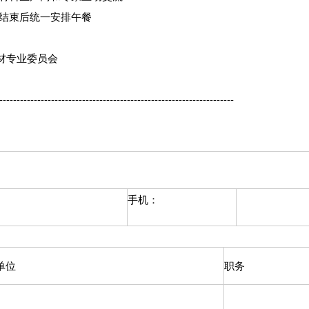
结束后统一安排午餐
材专业委员会
--------------------------------------------------------------------
手机：
单位
职务