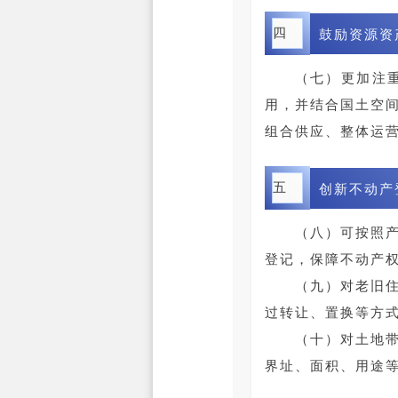
四
鼓励资源资
（七）更加注
用，并结合国土空
组合供应、整体运
五
创新不动产
（八）可按照
登记，保障不动产
（九）对老旧住房
过转让、置换等方
（十）对土地带建
界址、面积、用途