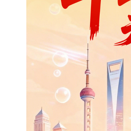
建
设
管
理
委
员
会
新
闻
宣