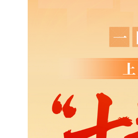
源
：
上
海
市
住
房
和
城
乡