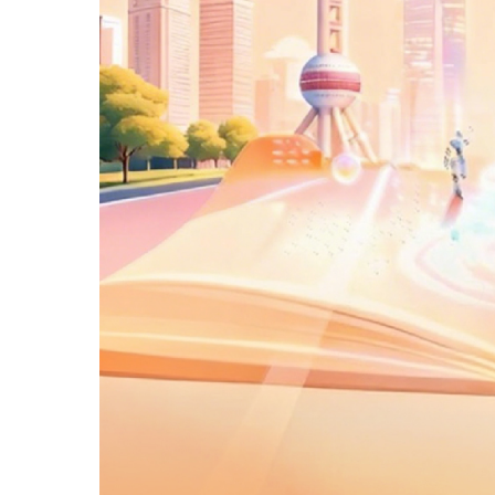
传
中
心