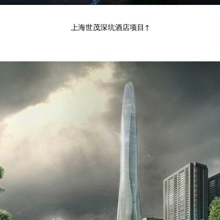
上海世茂深坑酒店项目↑