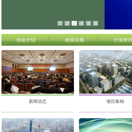
1
2
3
4
5
6
协会介绍
政策法规
行业资
新闻动态
项目集锦