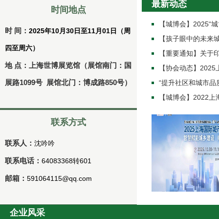
最新动态
时间地点
【城博会】2025“
时 间：
2025年10月30日至11月01日（周
【孩子眼中的未来
四至周六）
【重要通知】关于印发
地 点：上海世博展览馆（展馆南门：国
【协会动态】202
展路1099号 展馆北门：博成路850号）
“提升社区和城市品
【城博会】2022
联系方式
联系人：
沈吟吟
联系电话：
64083368转601
邮箱：
591064115@qq.com
企业风采